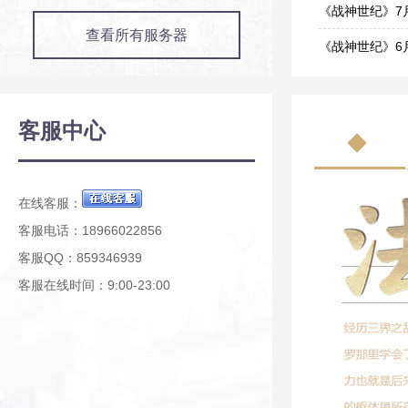
07-27
《战神世纪》7
查看所有服务器
07-22
《战神世纪》6
06-26
《战神世纪》6
06-23
《战神世纪》6
客服中心
06-22
《战神世纪》6
06-19
在线客服：
客服电话：18966022856
客服QQ：859346939
客服在线时间：9:00-23:00