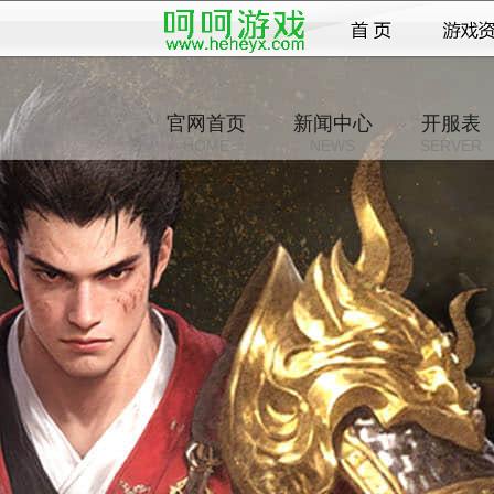
官网首页
新闻中心
开服表
HOME
NEWS
SERVER