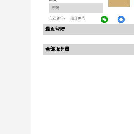
密码:
忘记密码?
注册账号
最近登陆
全部服务器