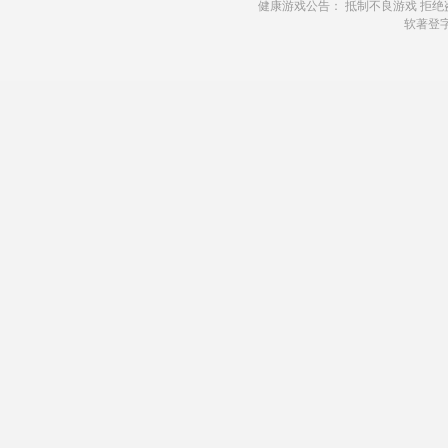
健康游戏公告： 抵制不良游戏 拒绝
软著登字第1