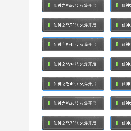
仙神之怒56服 火爆开启
仙神
仙神之怒52服 火爆开启
仙神
仙神之怒48服 火爆开启
仙神
仙神之怒44服 火爆开启
仙神
仙神之怒40服 火爆开启
仙神
仙神之怒36服 火爆开启
仙神
仙神之怒32服 火爆开启
仙神