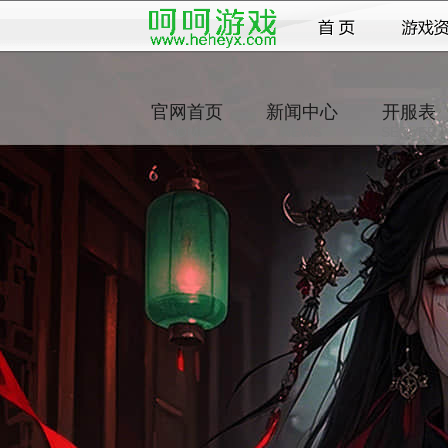
官网首页
新闻中心
开服表
HOME
NEWS
SERVER