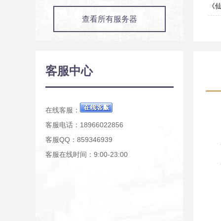
07-2
《仙
查看所有服务器
07-2
客服中心
在线客服：
客服电话：18966022856
客服QQ：859346939
客服在线时间：9:00-23:00