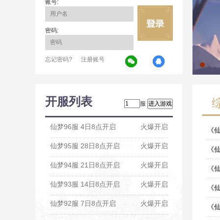
账号:
密码:
忘记密码?
注册账号
开服列表
服
仙梦96服 4日8点开启
火爆开启
《
仙梦95服 28日8点开启
火爆开启
07-2
《
仙梦94服 21日8点开启
火爆开启
07-2
《
仙梦93服 14日8点开启
火爆开启
07-2
《
仙梦92服 7日8点开启
火爆开启
07-2
《