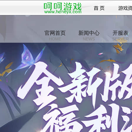
官网首页
新闻中心
开服表
HOME
NEWS
SERVER