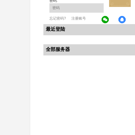
密码:
忘记密码?
注册账号
最近登陆
全部服务器