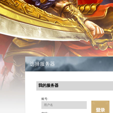
选择服务器
我的服务器
账号: