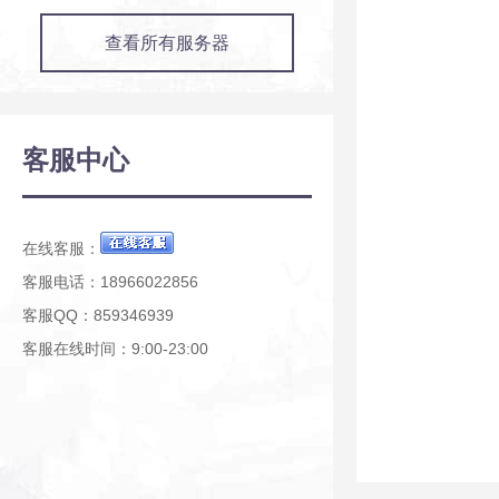
查看所有服务器
客服中心
在线客服：
客服电话：18966022856
客服QQ：859346939
客服在线时间：9:00-23:00