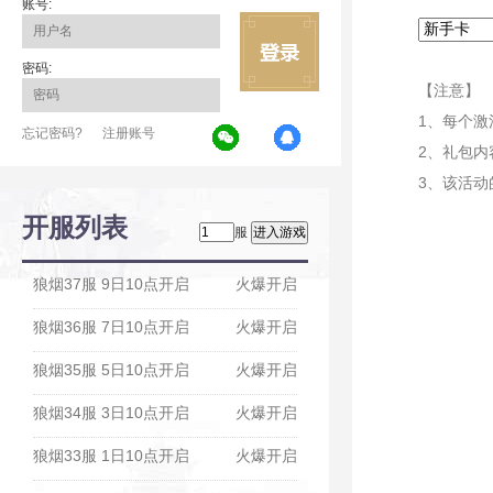
账号:
密码:
【注意】
1、每个
忘记密码?
注册账号
2、礼包内
3、该活动
开服列表
服
狼烟37服 9日10点开启
火爆开启
狼烟36服 7日10点开启
火爆开启
狼烟35服 5日10点开启
火爆开启
狼烟34服 3日10点开启
火爆开启
狼烟33服 1日10点开启
火爆开启