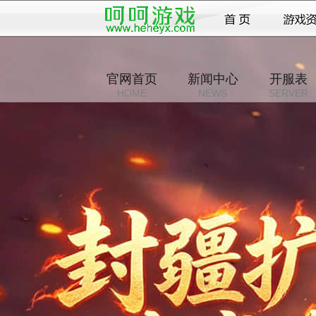
官网首页
新闻中心
开服表
HOME
NEWS
SERVER