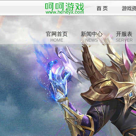
官网首页
新闻中心
开服表
HOME
NEWS
SERVER