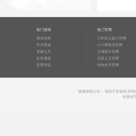
热门游戏
热门官网
维京传奇
刀剑笑之霸刀官网
开天西游
小小曹操传官网
龙破九天
王城霸主官网
乱世诸侯
无双之王官网
至尊传说
传奇岁月官网
健康游戏公告： 抵制不良游戏 拒绝
软著登字第1