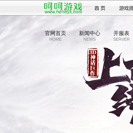
官网首页
新闻中心
开服表
HOME
NEWS
SERVER