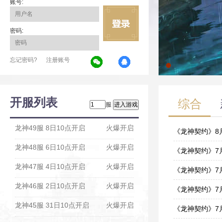
账号:
密码:
忘记密码?
注册账号
开服列表
综合
服
龙神49服 8日10点开启
火爆开启
《龙神契约》8
龙神48服 6日10点开启
火爆开启
08-04
《龙神契约》7
龙神47服 4日10点开启
火爆开启
07-29
《龙神契约》7
龙神46服 2日10点开启
火爆开启
07-28
《龙神契约》7
龙神45服 31日10点开启
火爆开启
07-22
《龙神契约》7