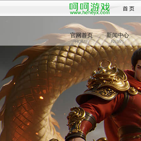
封神
官网首页
新闻中心
HOME
NEWS