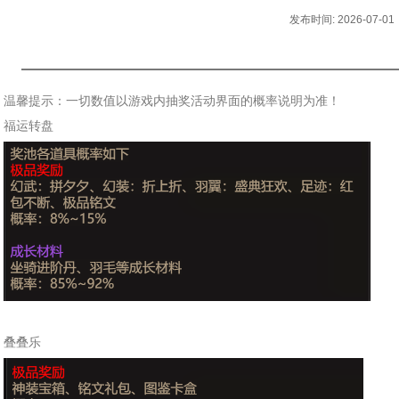
发布时间: 2026-07-01
温馨提示：一切数值以游戏内抽奖活动界面的概率说明为准！
福运转盘
叠叠乐