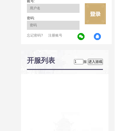
账号:
密码:
忘记密码?
注册账号
开服列表
服