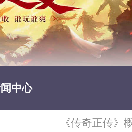
新闻中心
《传奇正传》