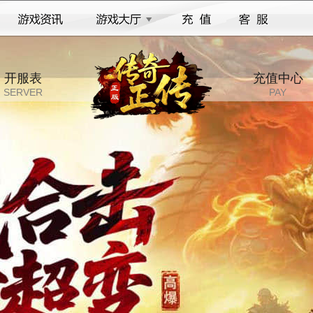
开服表
充值中心
SERVER
PAY